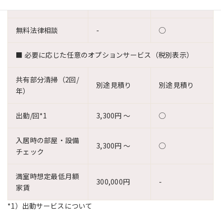
無料税務相談
-
◯
無料法律相談
-
◯
■
必要に応じた任意のオプションサービス（税別表示）
共有部分清掃（2回/
別途見積り
別途見積り
年）
出動/回*1
3,300円 〜
◯
入居時の部屋・設備
3,300円 〜
◯
チェック
満室時想定最低月額
300,000円
-
家賃
*1）出動サービスについて