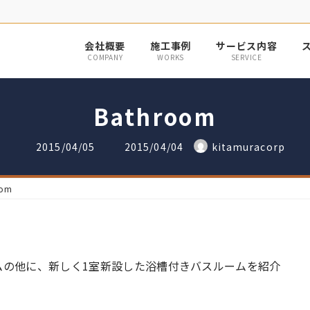
会社概要
施工事例
サービス内容
COMPANY
WORKS
SERVICE
Bathroom
最
2015/04/05
2015/04/04
kitamuracorp
終
更
新
日
oom
時
:
ムの他に、新しく1室新設した浴槽付きバスルームを紹介