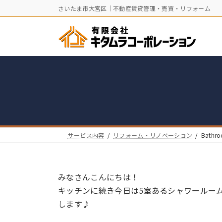
コ
ナ
さいたま市大宮区｜不動産賃貸管理・売買・リフォーム
ン
ビ
テ
ゲ
ン
ー
ツ
シ
へ
ョ
ス
ン
キ
に
ッ
移
プ
動
サービス内容
リフォーム・リノベーション
Bathr
みなさんこんにちは！
キッチンに続き今日は5室あるシャワールー
します♪