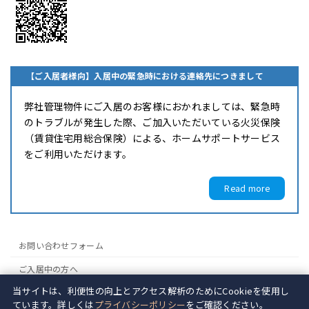
【ご入居者様向】入居中の緊急時における連絡先につきまして
弊社管理物件にご入居のお客様におかれましては、緊急時
のトラブルが発生した際、ご加入いただいている火災保険
（賃貸住宅用総合保険）による、ホームサポートサービス
をご利用いただけます。
Read more
お問い合わせフォーム
ご入居中の方へ
当サイトは、利便性の向上とアクセス解析のためにCookieを使用し
ご入居者様お問い合わせページ
ています。詳しくは
プライバシーポリシー
をご確認ください。