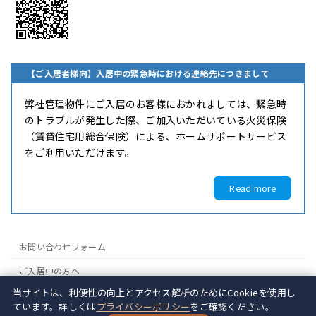
【ご入居者様向】入居中の緊急時における連絡先につきまして
弊社管理物件にご入居のお客様におかれましては、緊急時
のトラブルが発生した際、ご加入いただいている火災保険
（賃貸住宅用総合保険）による、ホームサポートサービス
をご利用いただけます。
Read more
お問い合わせフォーム
ご入居中の方へ
当サイトは、利便性の向上とアクセス解析のためにCookieを使用し
ご入居者様お問い合わせページ
ています。詳しくは
プライバシーポリシー
をご確認ください。