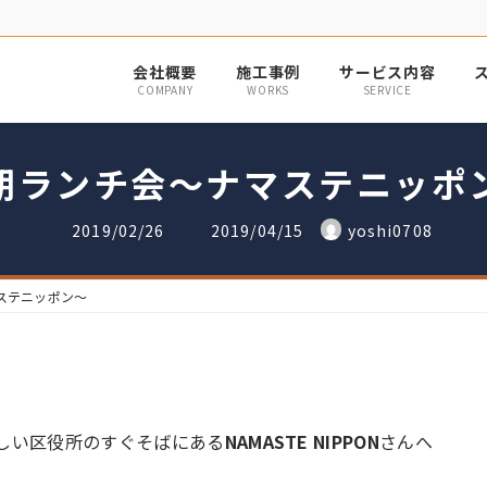
会社概要
施工事例
サービス内容
COMPANY
WORKS
SERVICE
期ランチ会〜ナマステニッポ
最
2019/02/26
2019/04/15
yoshi0708
終
更
新
日
ステニッポン〜
時
:
しい区役所のすぐそばにある
NAMASTE NIPPON
さんへ