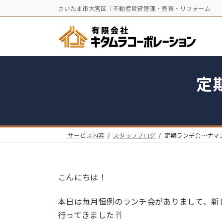
コ
ナ
さいたま市大宮区｜不動産賃貸管理・売買・リフォーム
ン
ビ
テ
ゲ
ン
ー
ツ
シ
へ
ョ
ス
ン
定
キ
に
ッ
移
プ
動
サービス内容
スタッフブログ
定期ランチ会〜ナマ
こんにちは！
本日は毎月恒例のランチ会がありまして、新
行ってきました