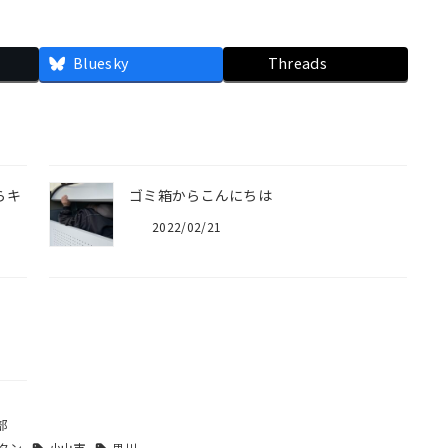
Bluesky
Threads
らキ
ゴミ箱からこんにちは
2022/02/21
部
タン
小山市
思川