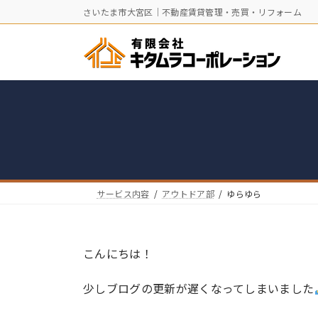
コ
ナ
さいたま市大宮区｜不動産賃貸管理・売買・リフォーム
ン
ビ
テ
ゲ
ン
ー
ツ
シ
へ
ョ
ス
ン
キ
に
ッ
移
プ
動
サービス内容
アウトドア部
ゆらゆら
こんにちは！
少しブログの更新が遅くなってしまいました