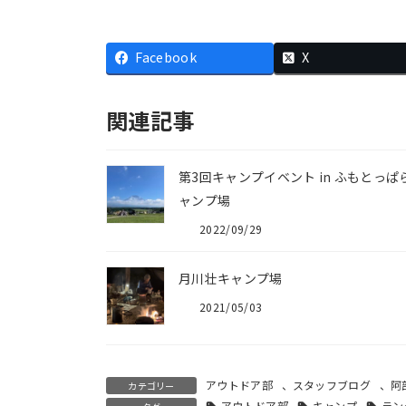
Facebook
X
関連記事
第3回キャンプイベント in ふもとっぱ
ャンプ場
2022/09/29
月川壮キャンプ場
2021/05/03
アウトドア部
、
スタッフブログ
、
阿
カテゴリー
アウトドア部
キャンプ
ラン