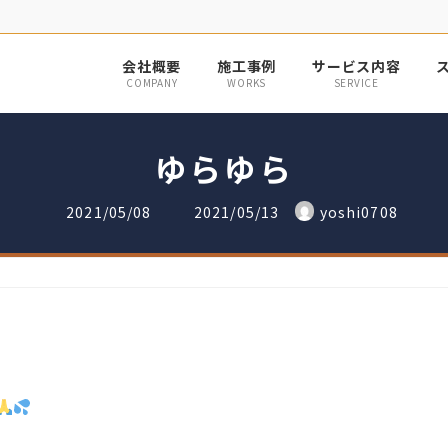
会社概要
施工事例
サービス内容
COMPANY
WORKS
SERVICE
ゆらゆら
最
2021/05/08
2021/05/13
yoshi0708
終
更
新
日
時
: